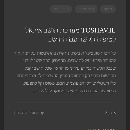
בדיקה
תגית בדיקה
תגית נוספת
TOSHAV.IL מערכת תושב איי.אל
לטיפוח הקשר עם התושב
כל רשות מוניציפלית בימינו נתקלת בהתלבטות עקרונית איך
להעביר מידע יעיל לתושבים. מהניסיון הרב שלנו למדנו
שבכל הקשור במידע עירוני מן הראוי שכל תושב יקבל
מהרשות מידע רק בתחומי העניין החשובים לו. ולכן פיתחנו
כלי דיגיטלי שיווקי רב עוצמה, חכם, פשוט וקל לתפעול,
המאפשר העברת מידע אישי וממוקד לכל אחד...
אוג , 8
by
סטודיו תדמיתוג